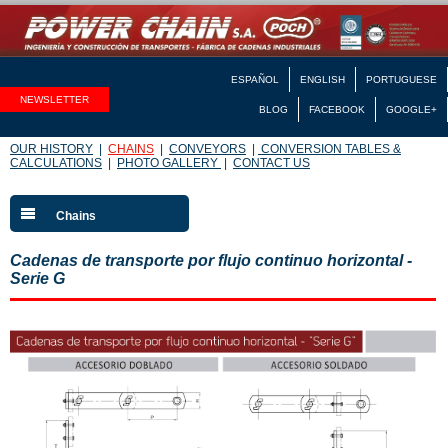
ESPAÑOL
ENGLISH
PORTUGUESE
NEWSLETTER
BLOG
FACEBOOK
GOOGLE+
OUR HISTORY
|
CHAINS
|
CONVEYORS
|
CONVERSION TABLES &
CALCULATIONS
|
PHOTO GALLERY
|
CONTACT US
Chains
Cadenas de transporte por flujo continuo horizontal -
Serie G