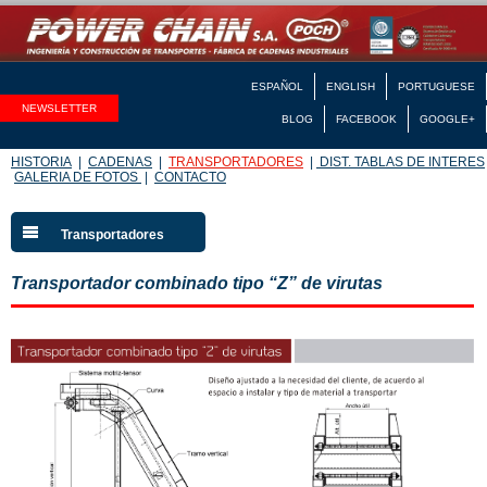
ESPAÑOL
ENGLISH
PORTUGUESE
NEWSLETTER
BLOG
FACEBOOK
GOOGLE+
HISTORIA
|
CADENAS
|
TRANSPORTADORES
|
DIST. TABLAS DE INTERES
GALERIA DE FOTOS
|
CONTACTO
Transportadores
Transportador combinado tipo “Z” de virutas