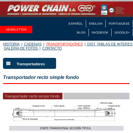
ESPAÑOL
ENGLISH
PORTUGUESE
NEWSLETTER
BLOG
FACEBOOK
GOOGLE+
HISTORIA
|
CADENAS
|
TRANSPORTADORES
|
DIST. TABLAS DE INTERES
GALERIA DE FOTOS
|
CONTACTO
Transportadores
Transportador recto simple fondo