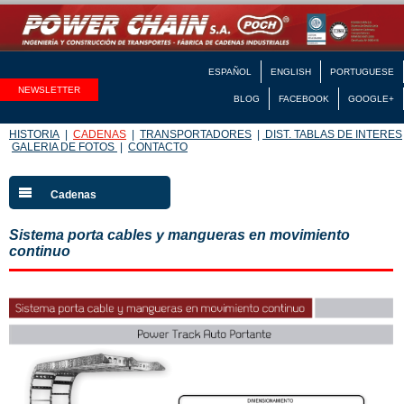
ESPAÑOL
ENGLISH
PORTUGUESE
NEWSLETTER
BLOG
FACEBOOK
GOOGLE+
HISTORIA
|
CADENAS
|
TRANSPORTADORES
|
DIST. TABLAS DE INTERES
GALERIA DE FOTOS
|
CONTACTO
Cadenas
Sistema porta cables y mangueras en movimiento
continuo